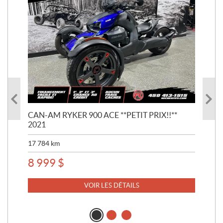
S
CAN-AM RYKER 900 ACE **PETIT PRIX!!**
CA
2021
**S
17 784
km
33 
8 999
$
24
VOIR LES DÉTAILS