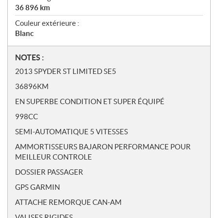
36 896
km
Couleur extérieure :
Blanc
N
NOTES :
o
2013 SPYDER ST LIMITED SE5
t
36896KM
e
s
EN SUPERBE CONDITION ET SUPER ÉQUIPÉ
998CC
SEMI-AUTOMATIQUE 5 VITESSES
AMMORTISSEURS BAJARON PERFORMANCE POUR
MEILLEUR CONTROLE
DOSSIER PASSAGER
GPS GARMIN
ATTACHE REMORQUE CAN-AM
VALISES RIGIDES