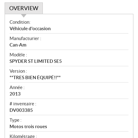
OVERVIEW
O
Condition:
v
Véhicule d'occasion
e
Manufacturier :
r
Can-Am
v
i
Modèle :
e
SPYDER ST LIMITED SE5
w
Version :
**TRES BIEN ÉQUIPÉ!!**
Année :
2013
# inventaire :
DV003385
Type :
Motos trois roues
Kilométrage :