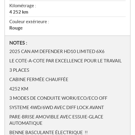
Kilométrage :
4 252
km
Couleur extérieure :
Rouge
N
NOTES :
o
2025 CAN AM DEFENDER HD10 LIMITED 6X6
t
LE COTE-A-COTE PAR EXCELLENCE POUR LE TRAVAIL
e
s
3 PLACES
CABINE FERMÉE CHAUFFÉE
4252 KM
3 MODES DE CONDUITE WORK/ECO/ECO OFF
SYSTEME 4WD/6WD AVEC DIFF LOCK AVANT
PARE-BRISE AMOVIBLE AVEC ESSUIE-GLACE
AUTOMATIQUE
BENNE BASCULANTE ÉLECTRIQUE !!