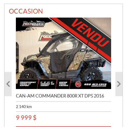
OCCASION
CAN-AM COMMANDER 800R XT DPS 2016
CA
22
2 140
km
4 2
9 999
$
14