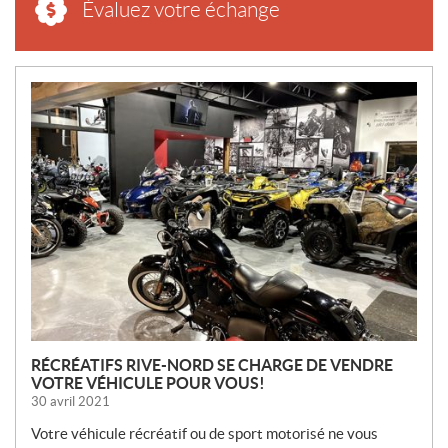
Évaluez votre échange
N
O
U
V
E
L
L
E
S
RÉCRÉATIFS RIVE-NORD SE CHARGE DE VENDRE
VOTRE VÉHICULE POUR VOUS!
30 avril 2021
Votre véhicule récréatif ou de sport motorisé ne vous