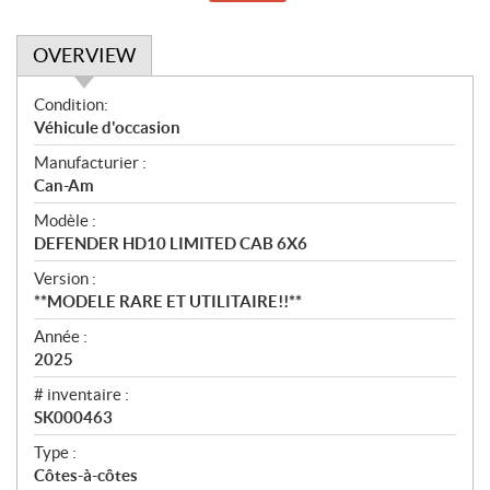
OVERVIEW
O
Condition:
v
Véhicule d'occasion
e
Manufacturier :
r
Can-Am
v
i
Modèle :
e
DEFENDER HD10 LIMITED CAB 6X6
w
Version :
**MODELE RARE ET UTILITAIRE!!**
Année :
2025
# inventaire :
SK000463
Type :
Côtes-à-côtes