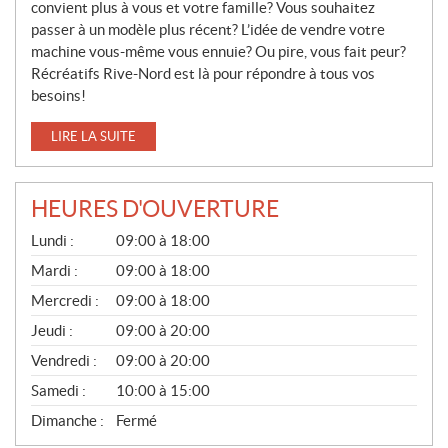
convient plus à vous et votre famille? Vous souhaitez
passer à un modèle plus récent? L’idée de vendre votre
machine vous-même vous ennuie? Ou pire, vous fait peur?
Récréatifs Rive-Nord est là pour répondre à tous vos
besoins!
LIRE LA SUITE
HEURES D'OUVERTURE
V
Lundi :
09:00 à 18:00
E
N
Mardi :
09:00 à 18:00
T
Mercredi :
09:00 à 18:00
E
S
Jeudi :
09:00 à 20:00
Vendredi :
09:00 à 20:00
Samedi :
10:00 à 15:00
Dimanche :
Fermé