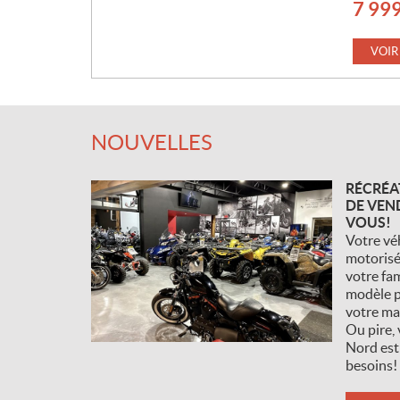
7 99
P
R
I
VOIR
X
:
NOUVELLES
RÉCRÉA
DE VEN
VOUS!
Votre véh
motorisé
votre fa
modèle p
votre ma
Ou pire, 
Nord est
besoins!