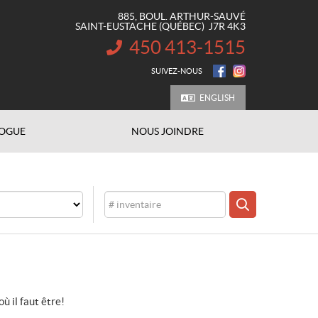
885, BOUL. ARTHUR-SAUVÉ
SAINT-EUSTACHE
(QUÉBEC)
J7R 4K3
450 413-1515
INFORMATION :
SUIVEZ-NOUS
ENGLISH
OGUE
NOUS JOINDRE
Inventaire
CHERCHER
où il faut être!