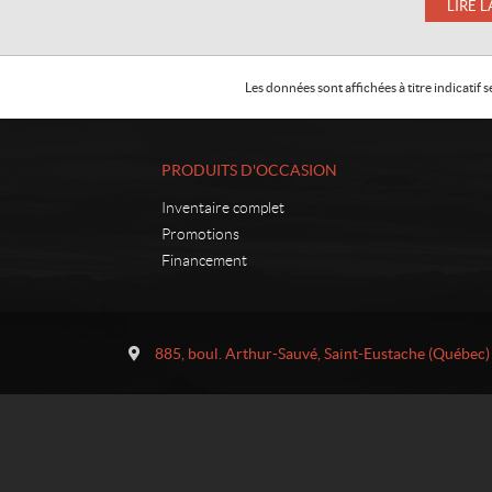
LIRE L
Les données sont affichées à titre indicati
PRODUITS D'OCCASION
Inventaire complet
Promotions
Financement
C
R
o
é
885, boul. Arthur-Sauvé
,
Saint-Eustache
(Québec)
n
c
t
r
a
é
c
a
t
t