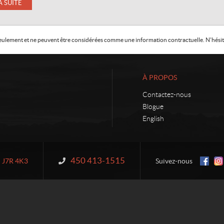
A SUITE
f seulement et ne peuvent être considérées comme une information contractuelle. N'hésite
À PROPOS
Contactez-nous
Blogue
English
450 413-1515
Information :
J7R 4K3
Suivez-nous