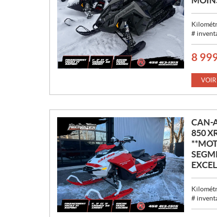
MOINS
Kilométr
# invent
8 99
P
R
I
VOIR
X
:
CAN-
850 XR
**MOT
SEGM
EXCEL
Kilométr
# invent