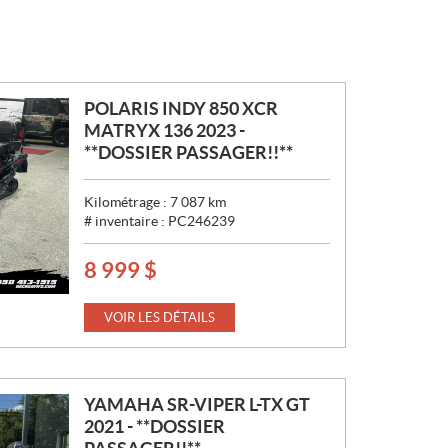
POLARIS INDY 850 XCR
MATRYX 136 2023 -
**DOSSIER PASSAGER!!**
Kilométrage :
7 087
km
# inventaire :
PC246239
8 999
$
P
R
I
VOIR LES DÉTAILS
X
:
YAMAHA SR-VIPER L-TX GT
2021 - **DOSSIER