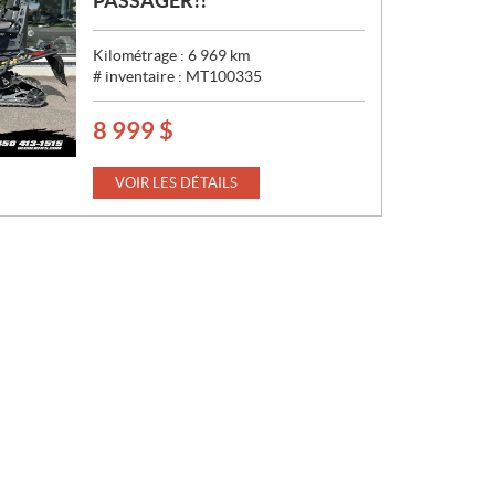
PASSAGER!!**
Kilométrage :
6 969
km
# inventaire :
MT100335
8 999
$
P
R
I
VOIR LES DÉTAILS
X
: