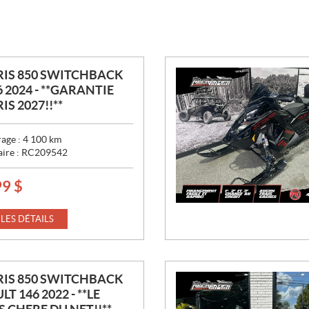
IS 850 SWITCHBACK
6 2024 - **GARANTIE
IS 2027!!**
age :
4 100
km
aire :
RC209542
99
$
 LES DÉTAILS
IS 850 SWITCHBACK
T 146 2022 - **LE