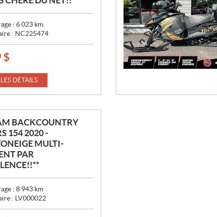
 CHERE DU NET!!**
age :
6 023
km
aire :
NC225474
9
$
 LES DÉTAILS
AM BACKCOUNTRY
S 154 2020 -
ONEIGE MULTI-
ENT PAR
LENCE!!**
age :
8 943
km
aire :
LV000022