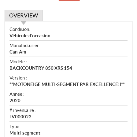
OVERVIEW
O
Condition:
v
Véhicule d'occasion
e
Manufacturier :
r
Can-Am
v
i
Modèle :
e
BACKCOUNTRY 850 XRS 154
w
Version :
**MOTONEIGE MULTI-SEGMENT PAR EXCELLENCE!!**
Année :
2020
# inventaire :
LV000022
Type :
Multi-segment