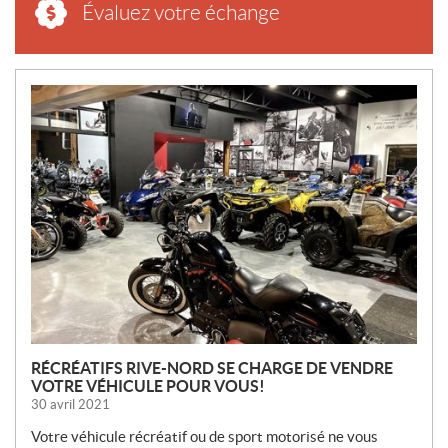
Évaluez votre échange
N
O
U
V
E
L
L
E
S
RÉCRÉATIFS RIVE-NORD SE CHARGE DE VENDRE
VOTRE VÉHICULE POUR VOUS!
30 avril 2021
Votre véhicule récréatif ou de sport motorisé ne vous