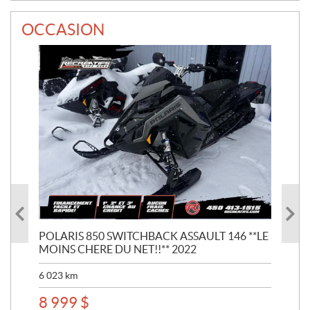
OCCASION
POLARIS 850 SWITCHBACK ASSAULT 146 **LE
POL
MOINS CHERE DU NET!!** 2022
**D
6 023
km
7 0
8 999
$
8 