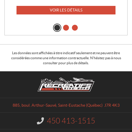
VOIR LES DÉTAILS
Les données sont affichées à titre indicatif seulement et ne peuvent être
considérées comme une information contractuelle. N'hésitez pas à nous
consulter pour plus de détails.
C
R
o
é
n
c
t
r
a
é
885, boul. Arthur-Sauvé
,
Saint-Eustache
(Québec)
J7R 4K3
c
a
t
t
450 413-1515
I
i
n
f
f